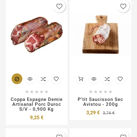
favorite_border
favorite_border











Coppa Espagne Demie
P'tit Saucisson Sec
Artisanal Porc Duroc
Avistou - 200g
S/V - 0,900 Kg
Prix
Prix
3,29 €
3,74 €
Prix
de
9,25 €
base