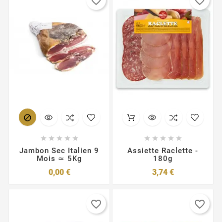
favorite_border
favorite_border











Jambon Sec Italien 9
Assiette Raclette -
Mois ≃ 5Kg
180g
Prix
Prix
0,00 €
3,74 €
favorite_border
favorite_border