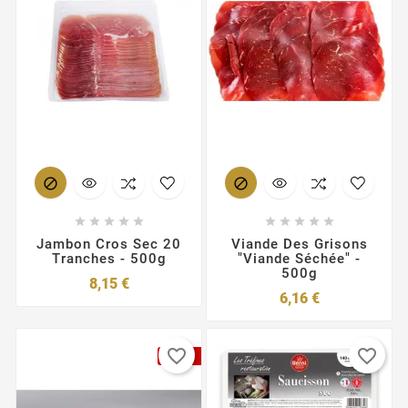












Jambon Cros Sec 20
Viande Des Grisons
Tranches - 500g
"viande Séchée" -
500g
Prix
8,15 €
Prix
6,16 €
favorite_border
favorite_border
Pack