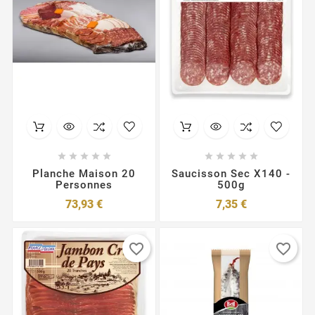










Planche Maison 20
Saucisson Sec X140 -
Personnes
500g
Prix
Prix
73,93 €
7,35 €
favorite_border
favorite_border