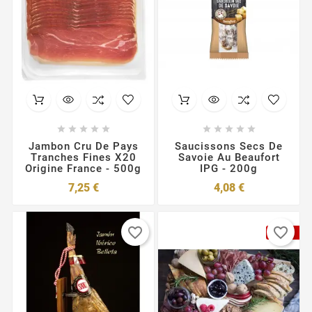










Jambon Cru De Pays
Saucissons Secs De
Tranches Fines X20
Savoie Au Beaufort
Origine France - 500g
IPG - 200g
Prix
Prix
7,25 €
4,08 €
favorite_border
favorite_border
Pack