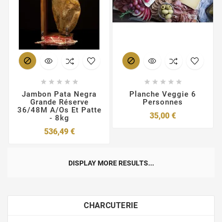












Jambon Pata Negra
Planche Veggie 6
Grande Réserve
Personnes
36/48M A/os Et Patte
Prix
35,00 €
- 8kg
Prix
536,49 €
DISPLAY MORE RESULTS...
CHARCUTERIE