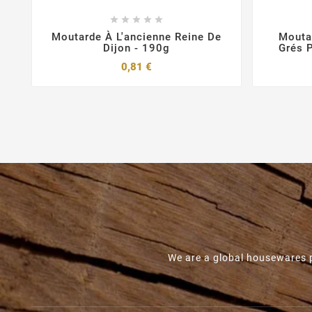





Moutarde À L'ancienne Reine De
Mouta
Dijon - 190g
Grés 
Prix
0,81 €
We are a global housewares p