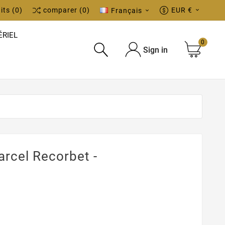
its
(0)
comparer
(0)
EUR €
Français


ÉRIEL
0
Sign in

rcel Recorbet -