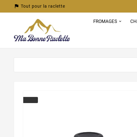
assistant_photo
Tout pour la raclette
FROMAGES
CH