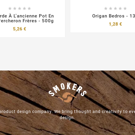










rde À L'ancienne Pot En
Origan Bedros - 1
Percheron Frères - 500g
Prix
1,28 €
Prix
5,26 €
roduct design company. We bring thought and creativity to ev
design.