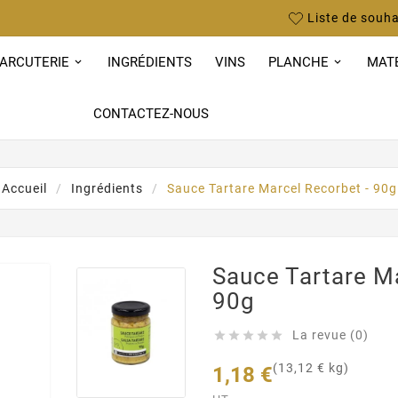
Liste de souha
ARCUTERIE
INGRÉDIENTS
VINS
PLANCHE
MAT
CONTACTEZ-NOUS
Accueil
Ingrédients
Sauce Tartare Marcel Recorbet - 90g
Sauce Tartare Ma
90g
La revue (0)





(13,12 € kg)
1,18 €