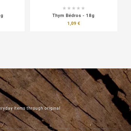





3g
Thym Bédros - 18g
Prix
1,09 €
eryday items through original