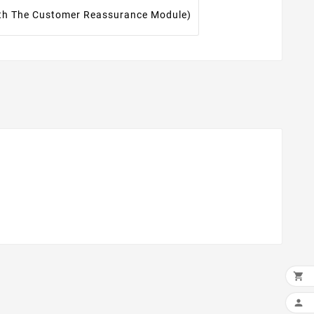
ith The Customer Reassurance Module)
×
×

