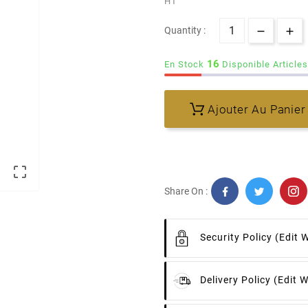
HT
Quantity :
16
En Stock
Disponible Articles
Ajouter Au Panier

Share On :
Security Policy
(edit 
Delivery Policy
(edit 