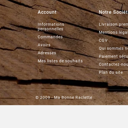
Account
Notre Socié
Informations
Livraison pre
personnelles
e
Mentions léga
Commandes
CGV
Avoirs
Qui sommes n
Adresses
Paiement sécu
Mes listes de souhaits
Contactez-no
Plan du site
© 2009 - Ma Bonne Raclette
SAUCE TARTARE MARCEL
RECORBET - 90G